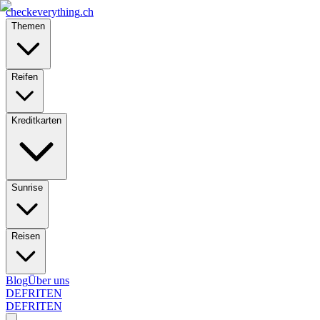
checkeverything
.ch
Themen
Reifen
Kreditkarten
Sunrise
Reisen
Blog
Über uns
DE
FR
IT
EN
DE
FR
IT
EN