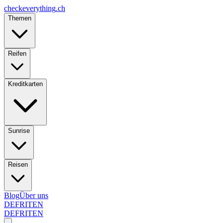
checkeverything
.ch
Themen
Reifen
Kreditkarten
Sunrise
Reisen
Blog
Über uns
DE
FR
IT
EN
DE
FR
IT
EN