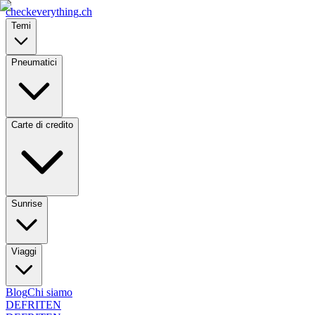
checkeverything
.ch
Temi
Pneumatici
Carte di credito
Sunrise
Viaggi
Blog
Chi siamo
DE
FR
IT
EN