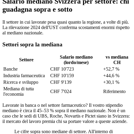
Salario mediano Svizzera per settore: chi
guadagna sopra e sotto
Il settore in cui lavorate pesa quasi quanto la regione, a volte di più.
La rilevazione 2024 dell'UST conferma scostamenti enormi rispetto
al mediano nazionale.
Settori sopra la mediana
Salario mediano
vs mediana
Settore
(lordo/mese)
CH
Banche
CHF 10'723
+52,7 %
Industria farmaceutica
CHF 10'159
+44,6 %
Ricerca e sviluppo
CHF 9'139
+30,1 %
Mediana di tutta
CHF 7'024
Riferimento
l'economia
Lavorate in banca o nel settore farmaceutico? Il vostro stipendio
mediano è circa il 45–53 % sopra il mediano nazionale. Non è un
caso che le sedi di UBS, Roche, Novartis e Pictet siano in Svizzera:
il mercato del lavoro premia chi sa portare valore a queste aziende.
Le cifre sopra sono mediane di settore. All'interno di