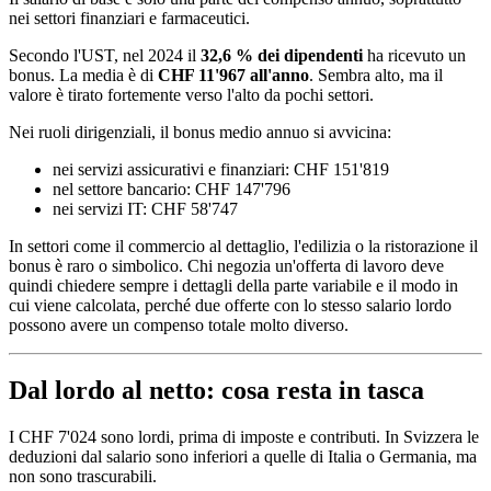
nei settori finanziari e farmaceutici.
Secondo l'UST, nel 2024 il
32,6 % dei dipendenti
ha ricevuto un
bonus. La media è di
CHF 11'967 all'anno
. Sembra alto, ma il
valore è tirato fortemente verso l'alto da pochi settori.
Nei ruoli dirigenziali, il bonus medio annuo si avvicina:
nei servizi assicurativi e finanziari: CHF 151'819
nel settore bancario: CHF 147'796
nei servizi IT: CHF 58'747
In settori come il commercio al dettaglio, l'edilizia o la ristorazione il
bonus è raro o simbolico. Chi negozia un'offerta di lavoro deve
quindi chiedere sempre i dettagli della parte variabile e il modo in
cui viene calcolata, perché due offerte con lo stesso salario lordo
possono avere un compenso totale molto diverso.
Dal lordo al netto: cosa resta in tasca
I CHF 7'024 sono lordi, prima di imposte e contributi. In Svizzera le
deduzioni dal salario sono inferiori a quelle di Italia o Germania, ma
non sono trascurabili.