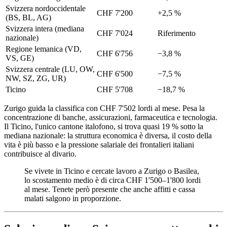
Svizzera nordoccidentale
CHF 7'200
+2,5 %
(BS, BL, AG)
Svizzera intera (mediana
CHF 7'024
Riferimento
nazionale)
Regione lemanica (VD,
CHF 6'756
−3,8 %
VS, GE)
Svizzera centrale (LU, OW,
CHF 6'500
−7,5 %
NW, SZ, ZG, UR)
Ticino
CHF 5'708
−18,7 %
Zurigo guida la classifica con CHF 7'502 lordi al mese. Pesa la
concentrazione di banche, assicurazioni, farmaceutica e tecnologia.
Il Ticino, l'unico cantone italofono, si trova quasi 19 % sotto la
mediana nazionale: la struttura economica è diversa, il costo della
vita è più basso e la pressione salariale dei frontalieri italiani
contribuisce al divario.
Se vivete in Ticino e cercate lavoro a Zurigo o Basilea,
lo scostamento medio è di circa CHF 1'500–1'800 lordi
al mese. Tenete però presente che anche affitti e cassa
malati salgono in proporzione.