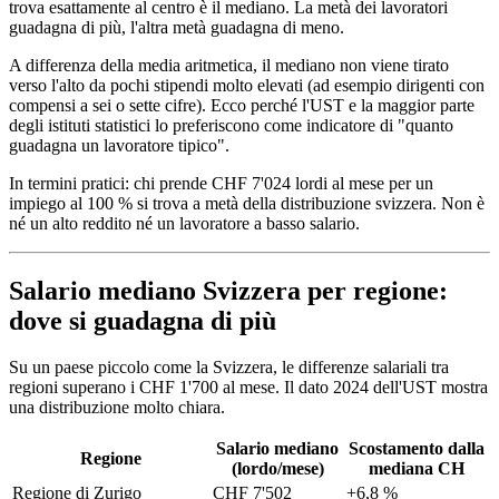
trova esattamente al centro è il mediano. La metà dei lavoratori
guadagna di più, l'altra metà guadagna di meno.
A differenza della media aritmetica, il mediano non viene tirato
verso l'alto da pochi stipendi molto elevati (ad esempio dirigenti con
compensi a sei o sette cifre). Ecco perché l'UST e la maggior parte
degli istituti statistici lo preferiscono come indicatore di "quanto
guadagna un lavoratore tipico".
In termini pratici: chi prende CHF 7'024 lordi al mese per un
impiego al 100 % si trova a metà della distribuzione svizzera. Non è
né un alto reddito né un lavoratore a basso salario.
Salario mediano Svizzera per regione:
dove si guadagna di più
Su un paese piccolo come la Svizzera, le differenze salariali tra
regioni superano i CHF 1'700 al mese. Il dato 2024 dell'UST mostra
una distribuzione molto chiara.
Salario mediano
Scostamento dalla
Regione
(lordo/mese)
mediana CH
Regione di Zurigo
CHF 7'502
+6,8 %