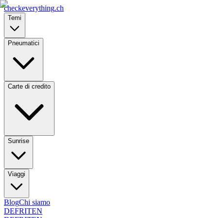
checkeverything
.ch
Temi
Pneumatici
Carte di credito
Sunrise
Viaggi
Blog
Chi siamo
DE
FR
IT
EN