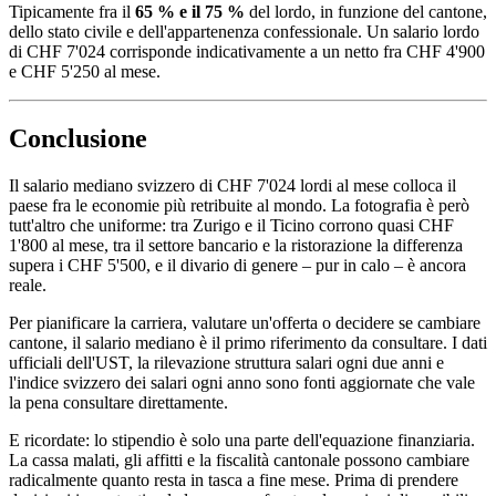
Tipicamente fra il
65 % e il 75 %
del lordo, in funzione del cantone,
dello stato civile e dell'appartenenza confessionale. Un salario lordo
di CHF 7'024 corrisponde indicativamente a un netto fra CHF 4'900
e CHF 5'250 al mese.
Conclusione
Il salario mediano svizzero di CHF 7'024 lordi al mese colloca il
paese fra le economie più retribuite al mondo. La fotografia è però
tutt'altro che uniforme: tra Zurigo e il Ticino corrono quasi CHF
1'800 al mese, tra il settore bancario e la ristorazione la differenza
supera i CHF 5'500, e il divario di genere – pur in calo – è ancora
reale.
Per pianificare la carriera, valutare un'offerta o decidere se cambiare
cantone, il salario mediano è il primo riferimento da consultare. I dati
ufficiali dell'UST, la rilevazione struttura salari ogni due anni e
l'indice svizzero dei salari ogni anno sono fonti aggiornate che vale
la pena consultare direttamente.
E ricordate: lo stipendio è solo una parte dell'equazione finanziaria.
La cassa malati, gli affitti e la fiscalità cantonale possono cambiare
radicalmente quanto resta in tasca a fine mese. Prima di prendere