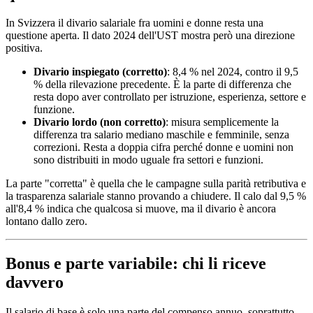
In Svizzera il divario salariale fra uomini e donne resta una
questione aperta. Il dato 2024 dell'UST mostra però una direzione
positiva.
Divario inspiegato (corretto)
: 8,4 % nel 2024, contro il 9,5
% della rilevazione precedente. È la parte di differenza che
resta dopo aver controllato per istruzione, esperienza, settore e
funzione.
Divario lordo (non corretto)
: misura semplicemente la
differenza tra salario mediano maschile e femminile, senza
correzioni. Resta a doppia cifra perché donne e uomini non
sono distribuiti in modo uguale fra settori e funzioni.
La parte "corretta" è quella che le campagne sulla parità retributiva e
la trasparenza salariale stanno provando a chiudere. Il calo dal 9,5 %
all'8,4 % indica che qualcosa si muove, ma il divario è ancora
lontano dallo zero.
Bonus e parte variabile: chi li riceve
davvero
Il salario di base è solo una parte del compenso annuo, soprattutto