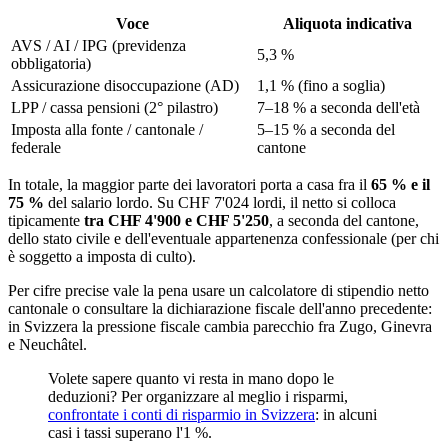
Voce
Aliquota indicativa
AVS / AI / IPG (previdenza
5,3 %
obbligatoria)
Assicurazione disoccupazione (AD)
1,1 % (fino a soglia)
LPP / cassa pensioni (2° pilastro)
7–18 % a seconda dell'età
Imposta alla fonte / cantonale /
5–15 % a seconda del
federale
cantone
In totale, la maggior parte dei lavoratori porta a casa fra il
65 % e il
75 %
del salario lordo. Su CHF 7'024 lordi, il netto si colloca
tipicamente
tra CHF 4'900 e CHF 5'250
, a seconda del cantone,
dello stato civile e dell'eventuale appartenenza confessionale (per chi
è soggetto a imposta di culto).
Per cifre precise vale la pena usare un calcolatore di stipendio netto
cantonale o consultare la dichiarazione fiscale dell'anno precedente:
in Svizzera la pressione fiscale cambia parecchio fra Zugo, Ginevra
e Neuchâtel.
Volete sapere quanto vi resta in mano dopo le
deduzioni? Per organizzare al meglio i risparmi,
confrontate i conti di risparmio in Svizzera
: in alcuni
casi i tassi superano l'1 %.