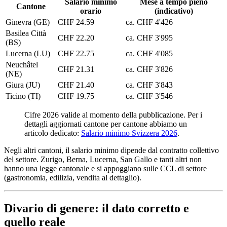
Salario minimo
Mese a tempo pieno
Cantone
orario
(indicativo)
Ginevra (GE)
CHF 24.59
ca. CHF 4'426
Basilea Città
CHF 22.20
ca. CHF 3'995
(BS)
Lucerna (LU)
CHF 22.75
ca. CHF 4'085
Neuchâtel
CHF 21.31
ca. CHF 3'826
(NE)
Giura (JU)
CHF 21.40
ca. CHF 3'843
Ticino (TI)
CHF 19.75
ca. CHF 3'546
Cifre 2026 valide al momento della pubblicazione. Per i
dettagli aggiornati cantone per cantone abbiamo un
articolo dedicato:
Salario minimo Svizzera 2026
.
Negli altri cantoni, il salario minimo dipende dal contratto collettivo
del settore. Zurigo, Berna, Lucerna, San Gallo e tanti altri non
hanno una legge cantonale e si appoggiano sulle CCL di settore
(gastronomia, edilizia, vendita al dettaglio).
Divario di genere: il dato corretto e
quello reale