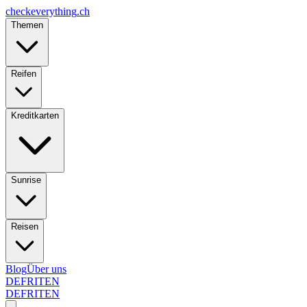
checkeverything
.ch
Themen
Reifen
Kreditkarten
Sunrise
Reisen
Blog
Über uns
DE
FR
IT
EN
DE
FR
IT
EN