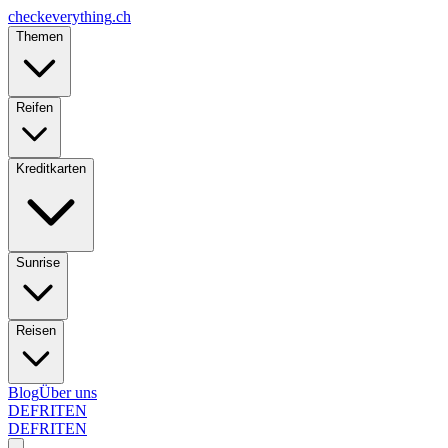
checkeverything
.ch
Themen
Reifen
Kreditkarten
Sunrise
Reisen
Blog
Über uns
DE
FR
IT
EN
DE
FR
IT
EN