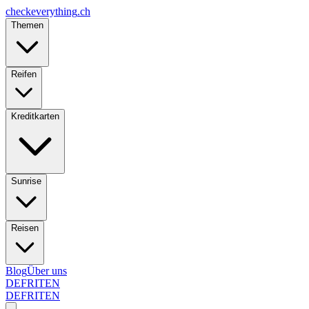
checkeverything
.ch
Themen
Reifen
Kreditkarten
Sunrise
Reisen
Blog
Über uns
DE
FR
IT
EN
DE
FR
IT
EN