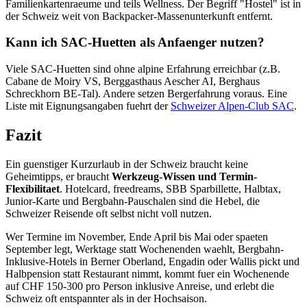
Familienkartenraeume und teils Wellness. Der Begriff "Hostel" ist in
der Schweiz weit von Backpacker-Massenunterkunft entfernt.
Kann ich SAC-Huetten als Anfaenger nutzen?
Viele SAC-Huetten sind ohne alpine Erfahrung erreichbar (z.B.
Cabane de Moiry VS, Berggasthaus Aescher AI, Berghaus
Schreckhorn BE-Tal). Andere setzen Bergerfahrung voraus. Eine
Liste mit Eignungsangaben fuehrt der
Schweizer Alpen-Club SAC
.
Fazit
Ein guenstiger Kurzurlaub in der Schweiz braucht keine
Geheimtipps, er braucht
Werkzeug-Wissen und Termin-
Flexibilitaet
. Hotelcard, freedreams, SBB Sparbillette, Halbtax,
Junior-Karte und Bergbahn-Pauschalen sind die Hebel, die
Schweizer Reisende oft selbst nicht voll nutzen.
Wer Termine im November, Ende April bis Mai oder spaeten
September legt, Werktage statt Wochenenden waehlt, Bergbahn-
Inklusive-Hotels in Berner Oberland, Engadin oder Wallis pickt und
Halbpension statt Restaurant nimmt, kommt fuer ein Wochenende
auf CHF 150-300 pro Person inklusive Anreise, und erlebt die
Schweiz oft entspannter als in der Hochsaison.