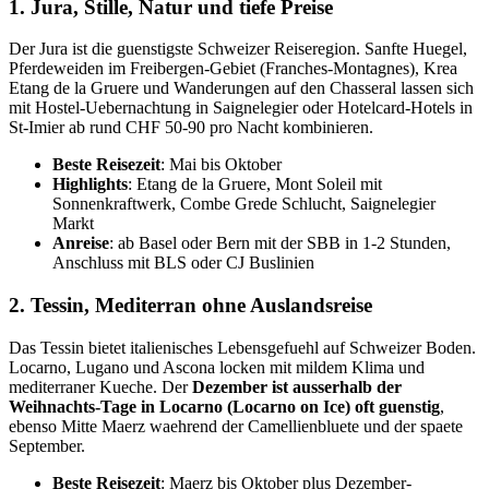
1. Jura, Stille, Natur und tiefe Preise
Der Jura ist die guenstigste Schweizer Reiseregion. Sanfte Huegel,
Pferdeweiden im Freibergen-Gebiet (Franches-Montagnes), Krea
Etang de la Gruere und Wanderungen auf den Chasseral lassen sich
mit Hostel-Uebernachtung in Saignelegier oder Hotelcard-Hotels in
St-Imier ab rund CHF 50-90 pro Nacht kombinieren.
Beste Reisezeit
: Mai bis Oktober
Highlights
: Etang de la Gruere, Mont Soleil mit
Sonnenkraftwerk, Combe Grede Schlucht, Saignelegier
Markt
Anreise
: ab Basel oder Bern mit der SBB in 1-2 Stunden,
Anschluss mit BLS oder CJ Buslinien
2. Tessin, Mediterran ohne Auslandsreise
Das Tessin bietet italienisches Lebensgefuehl auf Schweizer Boden.
Locarno, Lugano und Ascona locken mit mildem Klima und
mediterraner Kueche. Der
Dezember ist ausserhalb der
Weihnachts-Tage in Locarno (Locarno on Ice) oft guenstig
,
ebenso Mitte Maerz waehrend der Camellienbluete und der spaete
September.
Beste Reisezeit
: Maerz bis Oktober plus Dezember-