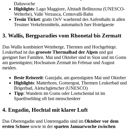
Daluwoche
Highlights
: Lago Maggiore, Altstadt Bellinzona (UNESCO-
Welterbe), Valle Verzasca, Centovalli-Bahn
Tessin Ticket
: gratis OeV waehrend des Aufenthalts in allen
Tessiner Verkehrsmitteln, automatisch fuer Hotelgaeste
3. Wallis, Bergparadies vom Rhonetal bis Zermatt
Das Wallis kombiniert Weinberge, Thermen und Hochgebirge.
Leukerbad ist das
groesste Thermalbad der Alpen
und gut
geeignet fuer Familien. Mai und Oktober sind in Sion und im Goms
am guenstigsten; Hochsaison Zermatt im Februar und August
meiden.
Beste Reisezeit
: Ganzjahr, am guenstigsten Mai und Oktober
Highlights
: Matterhorn, Gornergrat, Thermen Leukerbad und
Brigerbad, Aletschgletscher (UNESCO)
Tipp
: Wandern im Goms oder Loetschental ist im
Spaetfruehling oft fast menschenleer
4. Engadin, Hochtal mit klarer Luft
Das Oberengadin und Unterengadin sind im
Oktober vor dem
ersten Schnee
sowie in der
spaeten Januarwoche zwischen