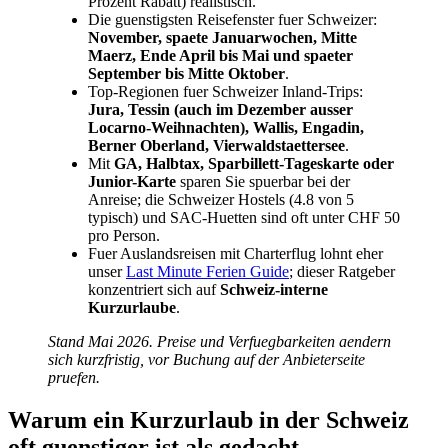
Prozent Rabatt) realistisch.
Die guenstigsten Reisefenster fuer Schweizer:
November, spaete Januarwochen, Mitte
Maerz, Ende April bis Mai und spaeter
September bis Mitte Oktober
.
Top-Regionen fuer Schweizer Inland-Trips:
Jura, Tessin (auch im Dezember ausser
Locarno-Weihnachten), Wallis, Engadin,
Berner Oberland, Vierwaldstaettersee
.
Mit
GA, Halbtax, Sparbillett-Tageskarte oder
Junior-Karte
sparen Sie spuerbar bei der
Anreise; die Schweizer Hostels (4.8 von 5
typisch) und SAC-Huetten sind oft unter CHF 50
pro Person.
Fuer Auslandsreisen mit Charterflug lohnt eher
unser
Last Minute Ferien Guide
; dieser Ratgeber
konzentriert sich auf
Schweiz-interne
Kurzurlaube
.
Stand Mai 2026. Preise und Verfuegbarkeiten aendern
sich kurzfristig, vor Buchung auf der Anbieterseite
pruefen.
Warum ein Kurzurlaub in der Schweiz
oft guenstiger ist als gedacht