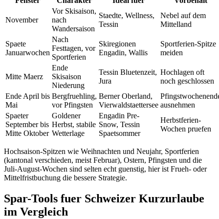
Fenster
Charakter
Ideal fuer
Vorbehalt
Vor Skisaison,
Staedte, Wellness,
Nebel auf dem
November
nach
Tessin
Mittelland
Wandersaison
Nach
Spaete
Skiregionen
Sportferien-Spitze
Festtagen, vor
Januarwochen
Engadin, Wallis
meiden
Sportferien
Ende
Tessin Bluetenzeit,
Hochlagen oft
Mitte Maerz
Skisaison
Jura
noch geschlossen
Niederung
Ende April bis
Bergfruehling,
Berner Oberland,
Pfingstwochenend
Mai
vor Pfingsten
Vierwaldstaettersee
ausnehmen
Spaeter
Goldener
Engadin Pre-
Herbstferien-
September bis
Herbst, stabile
Snow, Tessin
Wochen pruefen
Mitte Oktober
Wetterlage
Spaetsommer
Hochsaison-Spitzen wie Weihnachten und Neujahr, Sportferien
(kantonal verschieden, meist Februar), Ostern, Pfingsten und die
Juli-August-Wochen sind selten echt guenstig, hier ist Frueh- oder
Mittelfristbuchung die bessere Strategie.
Spar-Tools fuer Schweizer Kurzurlaube
im Vergleich