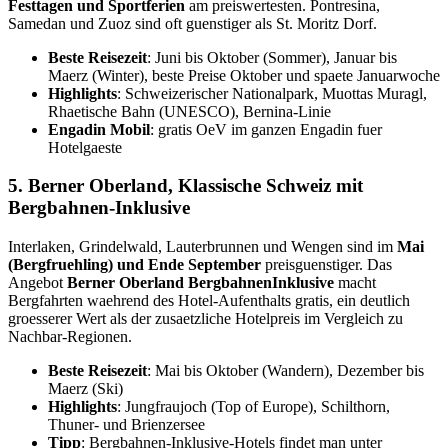
Festtagen und Sportferien
am preiswertesten. Pontresina,
Samedan und Zuoz sind oft guenstiger als St. Moritz Dorf.
Beste Reisezeit
: Juni bis Oktober (Sommer), Januar bis
Maerz (Winter), beste Preise Oktober und spaete Januarwoche
Highlights
: Schweizerischer Nationalpark, Muottas Muragl,
Rhaetische Bahn (UNESCO), Bernina-Linie
Engadin Mobil
: gratis OeV im ganzen Engadin fuer
Hotelgaeste
5. Berner Oberland, Klassische Schweiz mit
Bergbahnen-Inklusive
Interlaken, Grindelwald, Lauterbrunnen und Wengen sind im
Mai
(Bergfruehling) und Ende September
preisguenstiger. Das
Angebot
Berner Oberland BergbahnenInklusive
macht
Bergfahrten waehrend des Hotel-Aufenthalts gratis, ein deutlich
groesserer Wert als der zusaetzliche Hotelpreis im Vergleich zu
Nachbar-Regionen.
Beste Reisezeit
: Mai bis Oktober (Wandern), Dezember bis
Maerz (Ski)
Highlights
: Jungfraujoch (Top of Europe), Schilthorn,
Thuner- und Brienzersee
Tipp
: Bergbahnen-Inklusive-Hotels findet man unter