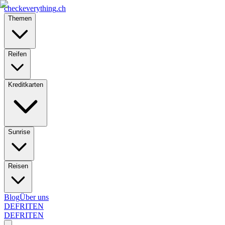
checkeverything
.ch
Themen
Reifen
Kreditkarten
Sunrise
Reisen
Blog
Über uns
DE
FR
IT
EN
DE
FR
IT
EN