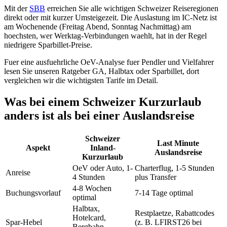
Mit der
SBB
erreichen Sie alle wichtigen Schweizer Reiseregionen
direkt oder mit kurzer Umsteigezeit. Die Auslastung im IC-Netz ist
am Wochenende (Freitag Abend, Sonntag Nachmittag) am
hoechsten, wer Werktag-Verbindungen waehlt, hat in der Regel
niedrigere Sparbillet-Preise.
Fuer eine ausfuehrliche OeV-Analyse fuer Pendler und Vielfahrer
lesen Sie unseren Ratgeber GA, Halbtax oder Sparbillet, dort
vergleichen wir die wichtigsten Tarife im Detail.
Was bei einem Schweizer Kurzurlaub
anders ist als bei einer Auslandsreise
Schweizer
Last Minute
Aspekt
Inland-
Auslandsreise
Kurzurlaub
OeV oder Auto, 1-
Charterflug, 1-5 Stunden
Anreise
4 Stunden
plus Transfer
4-8 Wochen
Buchungsvorlauf
7-14 Tage optimal
optimal
Halbtax,
Restplaetze, Rabattcodes
Hotelcard,
Spar-Hebel
(z. B. LFIRST26 bei
Bergbahn-