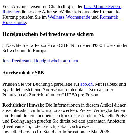
Fuer Auslandsreisen mit Charterflug ist der
Last-Minute-Ferien-
Ratgeber
die bessere Adresse. Wellness-Fokus oder Romantik-
Kurztrip pruefen Sie im
Wellness-Wochenende
und
Romantik-
Hotel-Guide
.
Hotelgutschein bei freedreams sichern
3 Naechte fuer 2 Personen ab CHF 49 in ueber 4'000 Hotels in der
Schweiz und in Europa.
Jetzt freedreams Hotelgutschein ansehen
Anreise mit der SBB
Pruefen Sie vor Buchung Sparbillette auf
sbb.ch
. Mit Halbtax und
Sparbillet kostet eine Anreise nach Interlaken, Zermatt oder
Pontresina ab Zuerich oft unter CHF 50 pro Person.
Rechtlicher Hinweis:
Die Informationen in diesem Artikel dienen
ausschliesslich zu Informationszwecken. Preise, Verfuegbarkeiten
und Konditionen koennen sich kurzfristig aendern. Aktuelle Preise
und Bedingungen pruefen Sie direkt bei den genannten Anbietern
(freedreams.ch, hotelcard.ch, sbb.ch, schweizer-
jugendherbergen.ch). Stand der Informationen: Mai 2026.