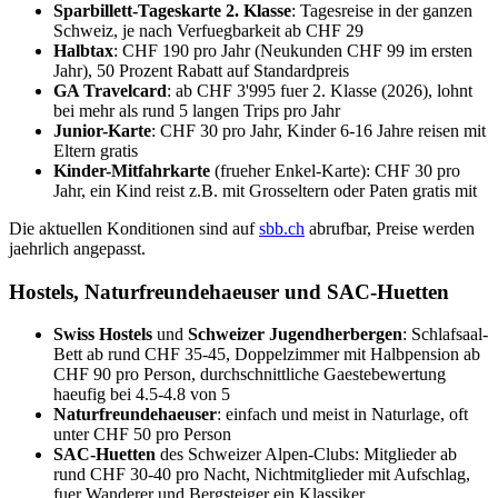
Sparbillett-Tageskarte 2. Klasse
: Tagesreise in der ganzen
Schweiz, je nach Verfuegbarkeit ab CHF 29
Halbtax
: CHF 190 pro Jahr (Neukunden CHF 99 im ersten
Jahr), 50 Prozent Rabatt auf Standardpreis
GA Travelcard
: ab CHF 3'995 fuer 2. Klasse (2026), lohnt
bei mehr als rund 5 langen Trips pro Jahr
Junior-Karte
: CHF 30 pro Jahr, Kinder 6-16 Jahre reisen mit
Eltern gratis
Kinder-Mitfahrkarte
(frueher Enkel-Karte): CHF 30 pro
Jahr, ein Kind reist z.B. mit Grosseltern oder Paten gratis mit
Die aktuellen Konditionen sind auf
sbb.ch
abrufbar, Preise werden
jaehrlich angepasst.
Hostels, Naturfreundehaeuser und SAC-Huetten
Swiss Hostels
und
Schweizer Jugendherbergen
: Schlafsaal-
Bett ab rund CHF 35-45, Doppelzimmer mit Halbpension ab
CHF 90 pro Person, durchschnittliche Gaestebewertung
haeufig bei 4.5-4.8 von 5
Naturfreundehaeuser
: einfach und meist in Naturlage, oft
unter CHF 50 pro Person
SAC-Huetten
des Schweizer Alpen-Clubs: Mitglieder ab
rund CHF 30-40 pro Nacht, Nichtmitglieder mit Aufschlag,
fuer Wanderer und Bergsteiger ein Klassiker