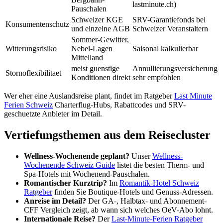
lastminute.ch)
Pauschalen
Schweizer KGE
SRV-Garantiefonds bei
Konsumentenschutz
und einzelne AGB
Schweizer Veranstaltern
Sommer-Gewitter,
Witterungsrisiko
Nebel-Lagen
Saisonal kalkulierbar
Mittelland
meist guenstige
Annullierungsversicherung
Stornoflexibilitaet
Konditionen direkt
sehr empfohlen
Wer eher eine Auslandsreise plant, findet im Ratgeber
Last Minute
Ferien Schweiz
Charterflug-Hubs, Rabattcodes und SRV-
geschuetzte Anbieter im Detail.
Vertiefungsthemen aus dem Reisecluster
Wellness-Wochenende geplant?
Unser
Wellness-
Wochenende Schweiz Guide
listet die besten Therm- und
Spa-Hotels mit Wochenend-Pauschalen.
Romantischer Kurztrip?
Im
Romantik-Hotel Schweiz
Ratgeber
finden Sie Boutique-Hotels und Genuss-Adressen.
Anreise im Detail?
Der GA-, Halbtax- und Abonnement-
CFF Vergleich zeigt, ab wann sich welches OeV-Abo lohnt.
Internationale Reise?
Der
Last-Minute-Ferien Ratgeber