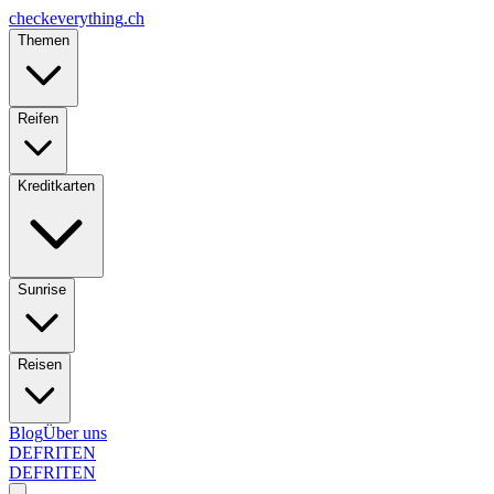
checkeverything
.ch
Themen
Reifen
Kreditkarten
Sunrise
Reisen
Blog
Über uns
DE
FR
IT
EN
DE
FR
IT
EN