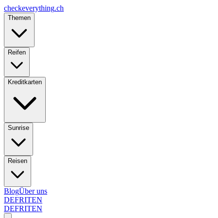
checkeverything
.ch
Themen
Reifen
Kreditkarten
Sunrise
Reisen
Blog
Über uns
DE
FR
IT
EN
DE
FR
IT
EN