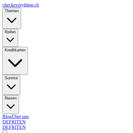
checkeverything
.ch
Themen
Reifen
Kreditkarten
Sunrise
Reisen
Blog
Über uns
DE
FR
IT
EN
DE
FR
IT
EN