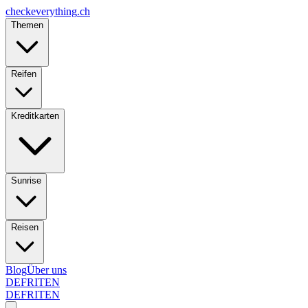
checkeverything
.ch
Themen
Reifen
Kreditkarten
Sunrise
Reisen
Blog
Über uns
DE
FR
IT
EN
DE
FR
IT
EN