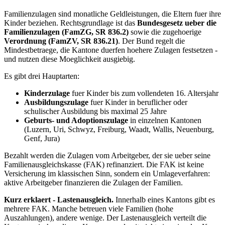
Familienzulagen sind monatliche Geldleistungen, die Eltern fuer ihre
Kinder beziehen. Rechtsgrundlage ist das
Bundesgesetz ueber die
Familienzulagen (FamZG, SR 836.2)
sowie die zugehoerige
Verordnung (FamZV, SR 836.21)
. Der Bund regelt die
Mindestbetraege, die Kantone duerfen hoehere Zulagen festsetzen -
und nutzen diese Moeglichkeit ausgiebig.
Es gibt drei Hauptarten:
Kinderzulage
fuer Kinder bis zum vollendeten 16. Altersjahr
Ausbildungszulage
fuer Kinder in beruflicher oder
schulischer Ausbildung bis maximal 25 Jahre
Geburts- und Adoptionszulage
in einzelnen Kantonen
(Luzern, Uri, Schwyz, Freiburg, Waadt, Wallis, Neuenburg,
Genf, Jura)
Bezahlt werden die Zulagen vom Arbeitgeber, der sie ueber seine
Familienausgleichskasse (FAK) refinanziert. Die FAK ist keine
Versicherung im klassischen Sinn, sondern ein Umlageverfahren:
aktive Arbeitgeber finanzieren die Zulagen der Familien.
Kurz erklaert - Lastenausgleich.
Innerhalb eines Kantons gibt es
mehrere FAK. Manche betreuen viele Familien (hohe
Auszahlungen), andere wenige. Der Lastenausgleich verteilt die