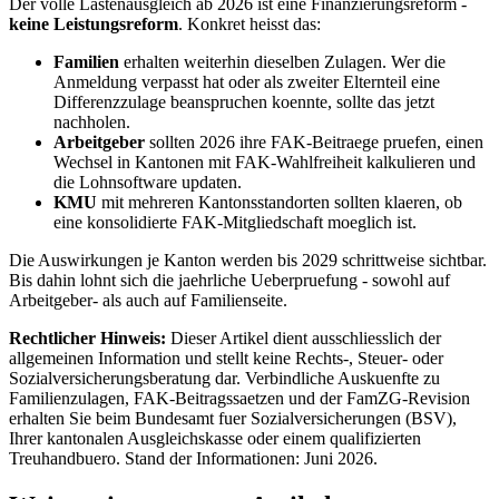
Der volle Lastenausgleich ab 2026 ist eine Finanzierungsreform -
keine Leistungsreform
. Konkret heisst das:
Familien
erhalten weiterhin dieselben Zulagen. Wer die
Anmeldung verpasst hat oder als zweiter Elternteil eine
Differenzzulage beanspruchen koennte, sollte das jetzt
nachholen.
Arbeitgeber
sollten 2026 ihre FAK-Beitraege pruefen, einen
Wechsel in Kantonen mit FAK-Wahlfreiheit kalkulieren und
die Lohnsoftware updaten.
KMU
mit mehreren Kantonsstandorten sollten klaeren, ob
eine konsolidierte FAK-Mitgliedschaft moeglich ist.
Die Auswirkungen je Kanton werden bis 2029 schrittweise sichtbar.
Bis dahin lohnt sich die jaehrliche Ueberpruefung - sowohl auf
Arbeitgeber- als auch auf Familienseite.
Rechtlicher Hinweis:
Dieser Artikel dient ausschliesslich der
allgemeinen Information und stellt keine Rechts-, Steuer- oder
Sozialversicherungsberatung dar. Verbindliche Auskuenfte zu
Familienzulagen, FAK-Beitragssaetzen und der FamZG-Revision
erhalten Sie beim Bundesamt fuer Sozialversicherungen (BSV),
Ihrer kantonalen Ausgleichskasse oder einem qualifizierten
Treuhandbuero. Stand der Informationen: Juni 2026.