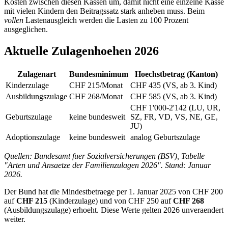
Kosten zwischen diesen Kassen um, damit nicht eine einzelne Kasse
mit vielen Kindern den Beitragssatz stark anheben muss. Beim
vollen
Lastenausgleich werden die Lasten zu 100 Prozent
ausgeglichen.
Aktuelle Zulagenhoehen 2026
Zulagenart
Bundesminimum
Hoechstbetrag (Kanton)
Kinderzulage
CHF 215/Monat
CHF 435 (VS, ab 3. Kind)
Ausbildungszulage
CHF 268/Monat
CHF 585 (VS, ab 3. Kind)
CHF 1'000-2'142 (LU, UR,
Geburtszulage
keine bundesweit
SZ, FR, VD, VS, NE, GE,
JU)
Adoptionszulage
keine bundesweit
analog Geburtszulage
Quellen: Bundesamt fuer Sozialversicherungen (BSV), Tabelle
"Arten und Ansaetze der Familienzulagen 2026". Stand: Januar
2026.
Der Bund hat die Mindestbetraege per 1. Januar 2025 von CHF 200
auf
CHF 215
(Kinderzulage) und von CHF 250 auf
CHF 268
(Ausbildungszulage) erhoeht. Diese Werte gelten 2026 unveraendert
weiter.