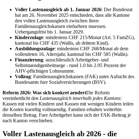
Voller Lastenausgleich ab 1. Januar 2026
: Der Bundesrat
hat am 26. November 2025 entschieden, dass alle Kantone
den vollen Lastenausgleich zwischen ihren
Familienausgleichskassen einfuehren muessen.
Uebergangsfrist bis 1. Januar 2029.
Kinderzulage
: mindestens CHF 215/Monat (Art. 5 FamZG),
kantonal bis CHF 435 (Wallis, ab drittem Kind).
Ausbildungszulage
: mindestens CHF 268/Monat ab dem
vollendeten 16. Altersjahr, kantonal bis CHF 585 (Wallis).
Finanzierung
: ausschliesslich Arbeitgeber- und
Selbststaendigenbeitraege - rund 1.0 bis 2.95 Prozent der
AHV-pflichtigen Lohnsumme.
Vollzug
: Familienausgleichskassen (FAK) unter Aufsicht des
Bundesamts fuer Sozialversicherungen (BSV).
Reform 2026: Was sich konkret aendert
Die Reform
vereinheitlicht den
Lastenausgleich innerhalb jedes Kantons
:
Kassen mit vielen Kindern und Kassen mit wenigen Kindern teilen
die Kosten kuenftig vollstaendig. Familien erhalten weiterhin
denselben Betrag. Fuer Arbeitgeber kann sich der FAK-Beitrag je
nach Kanton verschieben.
Voller Lastenausgleich ab 2026 - die