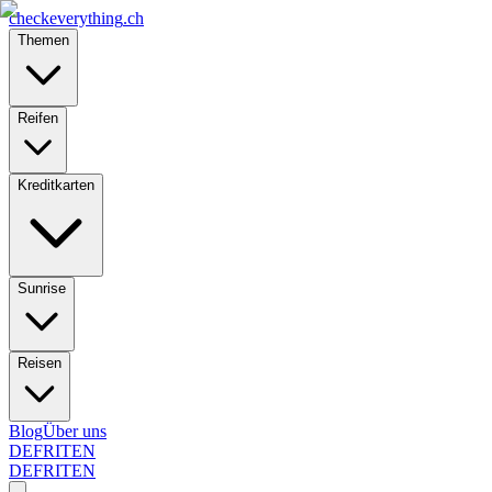
checkeverything
.ch
Themen
Reifen
Kreditkarten
Sunrise
Reisen
Blog
Über uns
DE
FR
IT
EN
DE
FR
IT
EN