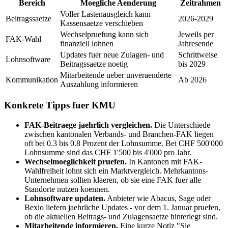
Bereich
Moegliche Aenderung
Zeitrahmen
Voller Lastenausgleich kann
Beitragssaetze
2026-2029
Kassensaetze verschieben
Wechselpruefung kann sich
Jeweils per
FAK-Wahl
finanziell lohnen
Jahresende
Updates fuer neue Zulagen- und
Schrittweise
Lohnsoftware
Beitragssaetze noetig
bis 2029
Mitarbeitende ueber unveraenderte
Kommunikation
Ab 2026
Auszahlung informieren
Konkrete Tipps fuer KMU
FAK-Beitraege jaehrlich vergleichen.
Die Unterschiede
zwischen kantonalen Verbands- und Branchen-FAK liegen
oft bei 0.3 bis 0.8 Prozent der Lohnsumme. Bei CHF 500'000
Lohnsumme sind das CHF 1'500 bis 4'000 pro Jahr.
Wechselmoeglichkeit pruefen.
In Kantonen mit FAK-
Wahlfreiheit lohnt sich ein Marktvergleich. Mehrkantons-
Unternehmen sollten klaeren, ob sie eine FAK fuer alle
Standorte nutzen koennen.
Lohnsoftware updaten.
Anbieter wie Abacus, Sage oder
Bexio liefern jaehrliche Updates - vor dem 1. Januar pruefen,
ob die aktuellen Beitrags- und Zulagensaetze hinterlegt sind.
Mitarbeitende informieren.
Eine kurze Notiz "Sie