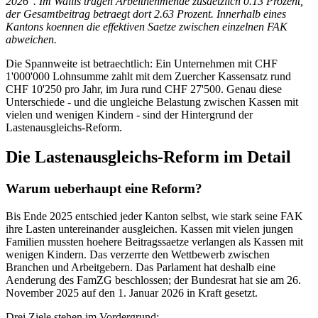
2026". Im Wallis tragen Arbeitnehmende zusaetzlich 0.13 Prozent,
der Gesamtbeitrag betraegt dort 2.63 Prozent. Innerhalb eines
Kantons koennen die effektiven Saetze zwischen einzelnen FAK
abweichen.
Die Spannweite ist betraechtlich: Ein Unternehmen mit CHF
1'000'000 Lohnsumme zahlt mit dem Zuercher Kassensatz rund
CHF 10'250 pro Jahr, im Jura rund CHF 27'500. Genau diese
Unterschiede - und die ungleiche Belastung zwischen Kassen mit
vielen und wenigen Kindern - sind der Hintergrund der
Lastenausgleichs-Reform.
Die Lastenausgleichs-Reform im Detail
Warum ueberhaupt eine Reform?
Bis Ende 2025 entschied jeder Kanton selbst, wie stark seine FAK
ihre Lasten untereinander ausgleichen. Kassen mit vielen jungen
Familien mussten hoehere Beitragssaetze verlangen als Kassen mit
wenigen Kindern. Das verzerrte den Wettbewerb zwischen
Branchen und Arbeitgebern. Das Parlament hat deshalb eine
Aenderung des FamZG beschlossen; der Bundesrat hat sie am 26.
November 2025 auf den 1. Januar 2026 in Kraft gesetzt.
Drei Ziele stehen im Vordergrund: