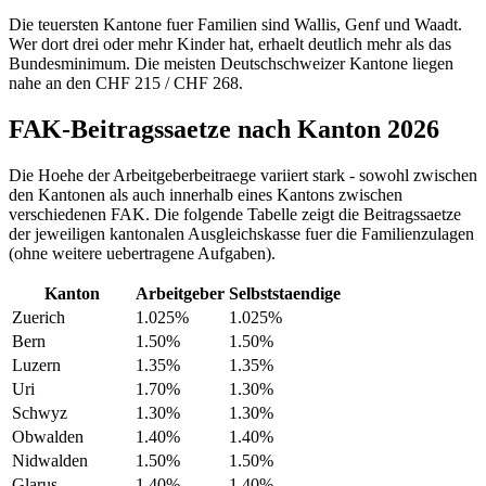
Die teuersten Kantone fuer Familien sind Wallis, Genf und Waadt.
Wer dort drei oder mehr Kinder hat, erhaelt deutlich mehr als das
Bundesminimum. Die meisten Deutschschweizer Kantone liegen
nahe an den CHF 215 / CHF 268.
FAK-Beitragssaetze nach Kanton 2026
Die Hoehe der Arbeitgeberbeitraege variiert stark - sowohl zwischen
den Kantonen als auch innerhalb eines Kantons zwischen
verschiedenen FAK. Die folgende Tabelle zeigt die Beitragssaetze
der jeweiligen kantonalen Ausgleichskasse fuer die Familienzulagen
(ohne weitere uebertragene Aufgaben).
Kanton
Arbeitgeber
Selbststaendige
Zuerich
1.025%
1.025%
Bern
1.50%
1.50%
Luzern
1.35%
1.35%
Uri
1.70%
1.30%
Schwyz
1.30%
1.30%
Obwalden
1.40%
1.40%
Nidwalden
1.50%
1.50%
Glarus
1.40%
1.40%