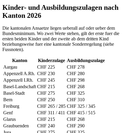
Kinder- und Ausbildungszulagen nach
Kanton 2026
Die kantonalen Ansaetze liegen ueberall auf oder ueber dem
Bundesminimum. Wo zwei Werte stehen, gilt der erste fuer die
ersten beiden Kinder und der zweite ab dem dritten Kind
beziehungsweise fuer eine kantonale Sonderregelung (siehe
Fussnoten).
Kanton
Kinderzulage
Ausbildungszulage
Aargau
CHF 225
CHF 278
Appenzell A.Rh.
CHF 230
CHF 280
Appenzell I.Rh.
CHF 245
CHF 298
Basel-Landschaft
CHF 215
CHF 268
Basel-Stadt
CHF 275
CHF 325
Bern
CHF 250
CHF 310
Freiburg
CHF 265 / 285
CHF 325 / 345
Genf
CHF 311 / 411
CHF 415 / 515
Glarus
CHF 215
CHF 268
Graubuenden
CHF 240
CHF 290
Jura
CHF 275
CHF 325