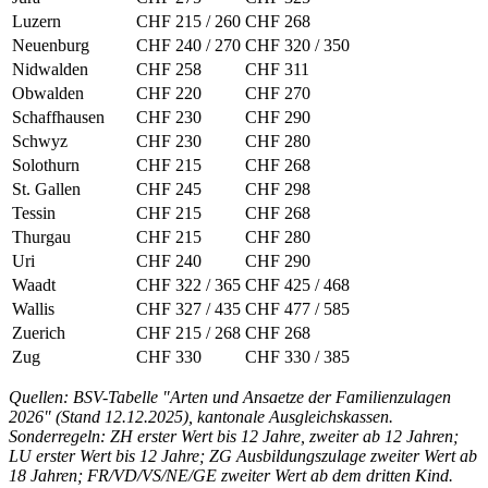
Luzern
CHF 215 / 260
CHF 268
Neuenburg
CHF 240 / 270
CHF 320 / 350
Nidwalden
CHF 258
CHF 311
Obwalden
CHF 220
CHF 270
Schaffhausen
CHF 230
CHF 290
Schwyz
CHF 230
CHF 280
Solothurn
CHF 215
CHF 268
St. Gallen
CHF 245
CHF 298
Tessin
CHF 215
CHF 268
Thurgau
CHF 215
CHF 280
Uri
CHF 240
CHF 290
Waadt
CHF 322 / 365
CHF 425 / 468
Wallis
CHF 327 / 435
CHF 477 / 585
Zuerich
CHF 215 / 268
CHF 268
Zug
CHF 330
CHF 330 / 385
Quellen: BSV-Tabelle "Arten und Ansaetze der Familienzulagen
2026" (Stand 12.12.2025), kantonale Ausgleichskassen.
Sonderregeln: ZH erster Wert bis 12 Jahre, zweiter ab 12 Jahren;
LU erster Wert bis 12 Jahre; ZG Ausbildungszulage zweiter Wert ab
18 Jahren; FR/VD/VS/NE/GE zweiter Wert ab dem dritten Kind.