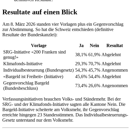
Resultate auf einen Blick
Am 8. März 2026 standen vier Vorlagen plus ein Gegenvorschlag
zur Abstimmung. So hat die Schweiz entschieden (definitive
Resultate der Bundeskanzlei):
Vorlage
Ja
Nein
Resultat
SRG-Initiative «200 Franken sind
38,1%
61,9%
Abgelehnt
genug!»
Klimafonds-Initiative
29,3%
70,7%
Abgelehnt
Individualbesteuerung (Bundesgesetz)
54,3%
45,7%
Angenommen
«Bargeld ist Freiheit» (Initiative)
45,6%
54,4%
Abgelehnt
Gegenvorschlag Bargeld
73,4%
26,6%
Angenommen
(Bundesbeschluss)
Verfassungsinitiativen brauchen Volks- und Ständemehr. Bei der
SRG- und der Klimafonds-Initiative sagten alle Kantone Nein. Die
Bargeld-Initiative scheiterte am Volksmehr, ihr Gegenvorschlag
erreichte hingegen 23 Standesstimmen. Das Individualbesteuerungs-
Gesetz unterstand nur dem Volksmehr.