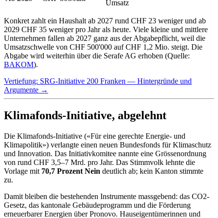
Umsatz
Konkret zahlt ein Haushalt ab 2027 rund CHF 23 weniger und ab
2029 CHF 35 weniger pro Jahr als heute. Viele kleine und mittlere
Unternehmen fallen ab 2027 ganz aus der Abgabepflicht, weil die
Umsatzschwelle von CHF 500'000 auf CHF 1,2 Mio. steigt. Die
Abgabe wird weiterhin über die Serafe AG erhoben (Quelle:
BAKOM
).
Vertiefung: SRG-Initiative 200 Franken — Hintergründe und
Argumente →
Klimafonds-Initiative, abgelehnt
Die Klimafonds-Initiative («Für eine gerechte Energie- und
Klimapolitik») verlangte einen neuen Bundesfonds für Klimaschutz
und Innovation. Das Initiativkomitee nannte eine Grössenordnung
von rund CHF 3,5–7 Mrd. pro Jahr. Das Stimmvolk lehnte die
Vorlage mit
70,7 Prozent Nein
deutlich ab; kein Kanton stimmte
zu.
Damit bleiben die bestehenden Instrumente massgebend: das CO2-
Gesetz, das kantonale Gebäudeprogramm und die Förderung
erneuerbarer Energien über Pronovo. Hauseigentümerinnen und