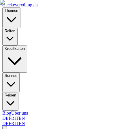
checkeverything
.ch
Themen
Reifen
Kreditkarten
Sunrise
Reisen
Blog
Über uns
DE
FR
IT
EN
DE
FR
IT
EN