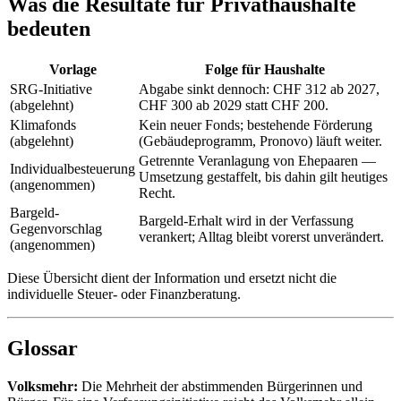
Was die Resultate für Privathaushalte
bedeuten
Vorlage
Folge für Haushalte
SRG-Initiative
Abgabe sinkt dennoch: CHF 312 ab 2027,
(abgelehnt)
CHF 300 ab 2029 statt CHF 200.
Klimafonds
Kein neuer Fonds; bestehende Förderung
(abgelehnt)
(Gebäudeprogramm, Pronovo) läuft weiter.
Getrennte Veranlagung von Ehepaaren —
Individualbesteuerung
Umsetzung gestaffelt, bis dahin gilt heutiges
(angenommen)
Recht.
Bargeld-
Bargeld-Erhalt wird in der Verfassung
Gegenvorschlag
verankert; Alltag bleibt vorerst unverändert.
(angenommen)
Diese Übersicht dient der Information und ersetzt nicht die
individuelle Steuer- oder Finanzberatung.
Glossar
Volksmehr:
Die Mehrheit der abstimmenden Bürgerinnen und