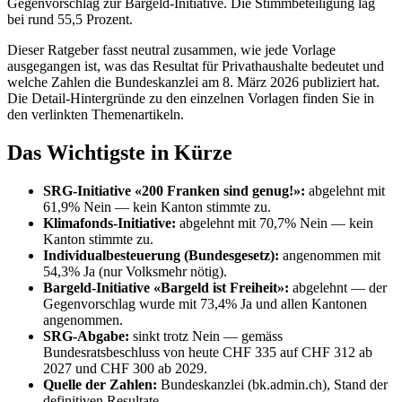
Gegenvorschlag zur Bargeld-Initiative. Die Stimmbeteiligung lag
bei rund 55,5 Prozent.
Dieser Ratgeber fasst neutral zusammen, wie jede Vorlage
ausgegangen ist, was das Resultat für Privathaushalte bedeutet und
welche Zahlen die Bundeskanzlei am 8. März 2026 publiziert hat.
Die Detail-Hintergründe zu den einzelnen Vorlagen finden Sie in
den verlinkten Themenartikeln.
Das Wichtigste in Kürze
SRG-Initiative «200 Franken sind genug!»:
abgelehnt mit
61,9% Nein — kein Kanton stimmte zu.
Klimafonds-Initiative:
abgelehnt mit 70,7% Nein — kein
Kanton stimmte zu.
Individualbesteuerung (Bundesgesetz):
angenommen mit
54,3% Ja (nur Volksmehr nötig).
Bargeld-Initiative «Bargeld ist Freiheit»:
abgelehnt — der
Gegenvorschlag wurde mit 73,4% Ja und allen Kantonen
angenommen.
SRG-Abgabe:
sinkt trotz Nein — gemäss
Bundesratsbeschluss von heute CHF 335 auf CHF 312 ab
2027 und CHF 300 ab 2029.
Quelle der Zahlen:
Bundeskanzlei (bk.admin.ch), Stand der
definitiven Resultate.