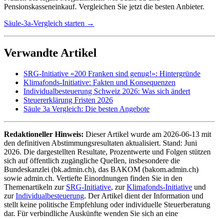
Pensionskasseneinkauf. Vergleichen Sie jetzt die besten Anbieter.
Säule-3a-Vergleich starten →
Verwandte Artikel
SRG-Initiative «200 Franken sind genug!»: Hintergründe
Klimafonds-Initiative: Fakten und Konsequenzen
Individualbesteuerung Schweiz 2026: Was sich ändert
Steuererklärung Fristen 2026
Säule 3a Vergleich: Die besten Angebote
Redaktioneller Hinweis:
Dieser Artikel wurde am 2026-06-13 mit
den definitiven Abstimmungsresultaten aktualisiert. Stand: Juni
2026. Die dargestellten Resultate, Prozentwerte und Folgen stützen
sich auf öffentlich zugängliche Quellen, insbesondere die
Bundeskanzlei (bk.admin.ch), das BAKOM (bakom.admin.ch)
sowie admin.ch. Vertiefte Einordnungen finden Sie in den
Themenartikeln zur
SRG-Initiative
, zur
Klimafonds-Initiative
und
zur
Individualbesteuerung
. Der Artikel dient der Information und
stellt keine politische Empfehlung oder individuelle Steuerberatung
dar. Für verbindliche Auskünfte wenden Sie sich an eine