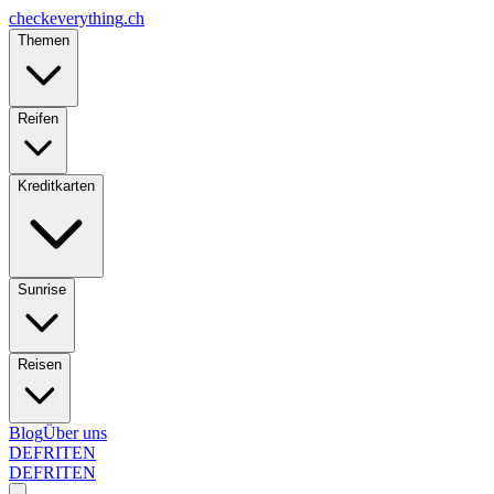
checkeverything
.ch
Themen
Reifen
Kreditkarten
Sunrise
Reisen
Blog
Über uns
DE
FR
IT
EN
DE
FR
IT
EN