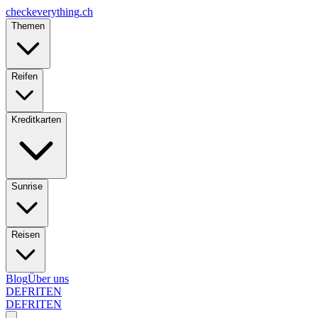
checkeverything
.ch
Themen
Reifen
Kreditkarten
Sunrise
Reisen
Blog
Über uns
DE
FR
IT
EN
DE
FR
IT
EN