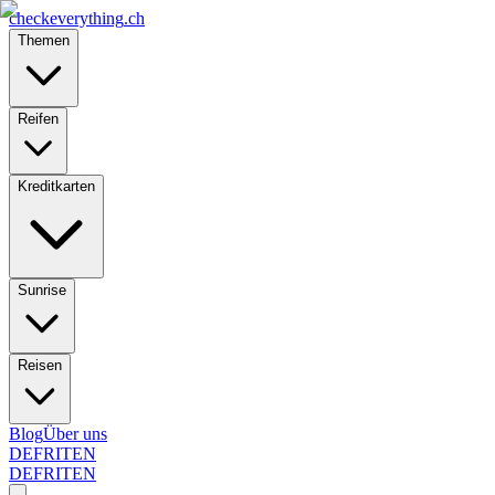
checkeverything
.ch
Themen
Reifen
Kreditkarten
Sunrise
Reisen
Blog
Über uns
DE
FR
IT
EN
DE
FR
IT
EN