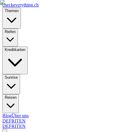
checkeverything
.ch
Themen
Reifen
Kreditkarten
Sunrise
Reisen
Blog
Über uns
DE
FR
IT
EN
DE
FR
IT
EN