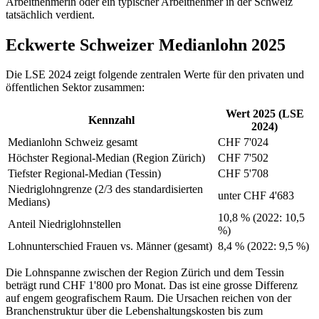
Arbeitnehmerin oder ein typischer Arbeitnehmer in der Schweiz
tatsächlich verdient.
Eckwerte Schweizer Medianlohn 2025
Die LSE 2024 zeigt folgende zentralen Werte für den privaten und
öffentlichen Sektor zusammen:
Wert 2025 (LSE
Kennzahl
2024)
Medianlohn Schweiz gesamt
CHF 7'024
Höchster Regional-Median (Region Zürich)
CHF 7'502
Tiefster Regional-Median (Tessin)
CHF 5'708
Niedriglohngrenze (2/3 des standardisierten
unter CHF 4'683
Medians)
10,8 % (2022: 10,5
Anteil Niedriglohnstellen
%)
Lohnunterschied Frauen vs. Männer (gesamt)
8,4 % (2022: 9,5 %)
Die Lohnspanne zwischen der Region Zürich und dem Tessin
beträgt rund CHF 1'800 pro Monat. Das ist eine grosse Differenz
auf engem geografischem Raum. Die Ursachen reichen von der
Branchenstruktur über die Lebenshaltungskosten bis zum