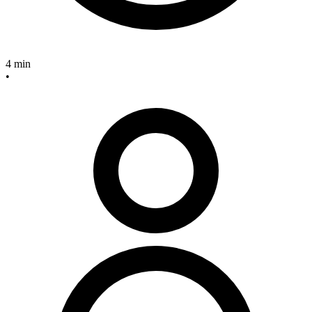
4 min
•