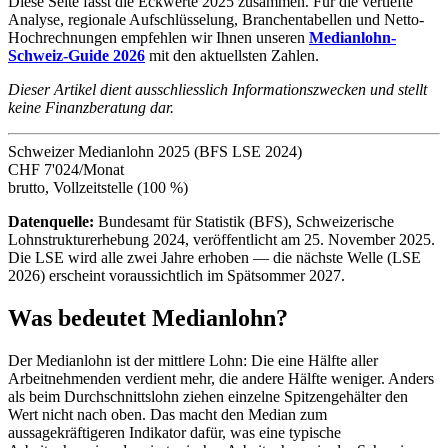
Diese Seite fasst die Eckwerte 2025 zusammen. Für die vertiefte
Analyse, regionale Aufschlüsselung, Branchentabellen und Netto-
Hochrechnungen empfehlen wir Ihnen unseren
Medianlohn-
Schweiz-Guide 2026
mit den aktuellsten Zahlen.
Dieser Artikel dient ausschliesslich Informationszwecken und stellt
keine Finanzberatung dar.
Schweizer Medianlohn 2025 (BFS LSE 2024)
CHF 7'024
/Monat
brutto, Vollzeitstelle (100 %)
Datenquelle:
Bundesamt für Statistik (BFS), Schweizerische
Lohnstrukturerhebung 2024, veröffentlicht am 25. November 2025.
Die LSE wird alle zwei Jahre erhoben — die nächste Welle (LSE
2026) erscheint voraussichtlich im Spätsommer 2027.
Was bedeutet Medianlohn?
Der Medianlohn ist der mittlere Lohn: Die eine Hälfte aller
Arbeitnehmenden verdient mehr, die andere Hälfte weniger. Anders
als beim Durchschnittslohn ziehen einzelne Spitzengehälter den
Wert nicht nach oben. Das macht den Median zum
aussagekräftigeren Indikator dafür, was eine typische