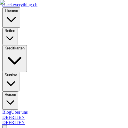
checkeverything
.ch
Themen
Reifen
Kreditkarten
Sunrise
Reisen
Blog
Über uns
DE
FR
IT
EN
DE
FR
IT
EN