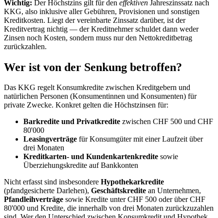
Wichtig:
Der Höchstzins gilt für den
effektiven
Jahreszinssatz nach
KKG, also inklusive aller Gebühren, Provisionen und sonstigen
Kreditkosten. Liegt der vereinbarte Zinssatz darüber, ist der
Kreditvertrag nichtig — der Kreditnehmer schuldet dann weder
Zinsen noch Kosten, sondern muss nur den Nettokreditbetrag
zurückzahlen.
Wer ist von der Senkung betroffen?
Das KKG regelt Konsumkredite zwischen Kreditgebern und
natürlichen Personen (Konsumentinnen und Konsumenten) für
private Zwecke. Konkret gelten die Höchstzinsen für:
Barkredite und Privatkredite
zwischen CHF 500 und CHF
80'000
Leasingverträge
für Konsumgüter mit einer Laufzeit über
drei Monaten
Kreditkarten- und Kundenkartenkredite
sowie
Überziehungskredite auf Bankkonten
Nicht erfasst sind insbesondere
Hypothekarkredite
(pfandgesicherte Darlehen),
Geschäftskredite
an Unternehmen,
Pfandleihverträge
sowie Kredite unter CHF 500 oder über CHF
80'000 und Kredite, die innerhalb von drei Monaten zurückzuzahlen
sind. Wer den Unterschied zwischen Konsumkredit und Hypothek