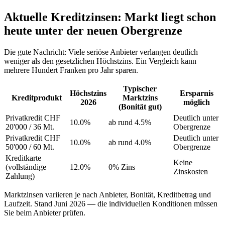
Aktuelle Kreditzinsen: Markt liegt schon
heute unter der neuen Obergrenze
Die gute Nachricht: Viele seriöse Anbieter verlangen deutlich
weniger als den gesetzlichen Höchstzins. Ein Vergleich kann
mehrere Hundert Franken pro Jahr sparen.
Typischer
Höchstzins
Ersparnis
Kreditprodukt
Marktzins
2026
möglich
(Bonität gut)
Privatkredit CHF
Deutlich unter
10.0%
ab rund 4.5%
20'000 / 36 Mt.
Obergrenze
Privatkredit CHF
Deutlich unter
10.0%
ab rund 4.0%
50'000 / 60 Mt.
Obergrenze
Kreditkarte
Keine
(vollständige
12.0%
0% Zins
Zinskosten
Zahlung)
Marktzinsen variieren je nach Anbieter, Bonität, Kreditbetrag und
Laufzeit. Stand Juni 2026 — die individuellen Konditionen müssen
Sie beim Anbieter prüfen.