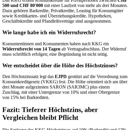
Das KKG erfasst Konsumkredite für Privatpersonen zwischen
CHF
500 und CHF 80'000
mit einer Laufzeit von mehr als drei Monaten.
Dazu gehören Barkredite, Privatkredite, Leasing für Konsumgüter
sowie Kreditkarten- und Überziehungskredite. Hypotheken,
Geschäftskredite und Pfandleihverträge sind ausgenommen.
Wie lange habe ich ein Widerrufsrecht?
Konsumentinnen und Konsumenten haben nach KKG ein
Widerrufsrecht von 14 Tagen
ab Vertragsabschluss. Der Widerruf
muss schriftlich erfolgen; eine Begründung ist nicht nötig.
Wer entscheidet über die Höhe des Höchstzinses?
Den Höchstzinssatz legt das
EJPD
gestützt auf die Verordnung zum
Konsumkreditgesetz (VKKG) fest. Die Höhe orientiert sich am über
drei Monate aufgezinsten SARON (SAR3MC) plus einem
Zuschlag, mit einer Untergrenze von 10% und einer Obergrenze
von 15% bei Barkrediten.
Fazit: Tieferer Höchstzins, aber
Vergleichen bleibt Pflicht
Die Senkung des KKG-Höchstzinses auf 10% (Barkredit) und 12%