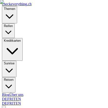
checkeverything
.ch
Themen
Reifen
Kreditkarten
Sunrise
Reisen
Blog
Über uns
DE
FR
IT
EN
DE
FR
IT
EN