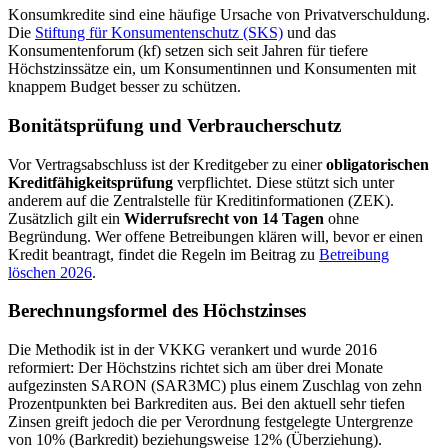
Konsumkredite sind eine häufige Ursache von Privatverschuldung.
Die
Stiftung für Konsumentenschutz (SKS)
und das
Konsumentenforum (kf) setzen sich seit Jahren für tiefere
Höchstzinssätze ein, um Konsumentinnen und Konsumenten mit
knappem Budget besser zu schützen.
Bonitätsprüfung und Verbraucherschutz
Vor Vertragsabschluss ist der Kreditgeber zu einer
obligatorischen
Kreditfähigkeitsprüfung
verpflichtet. Diese stützt sich unter
anderem auf die Zentralstelle für Kreditinformationen (ZEK).
Zusätzlich gilt ein
Widerrufsrecht von 14 Tagen
ohne
Begründung. Wer offene Betreibungen klären will, bevor er einen
Kredit beantragt, findet die Regeln im Beitrag zu
Betreibung
löschen 2026
.
Berechnungsformel des Höchstzinses
Die Methodik ist in der VKKG verankert und wurde 2016
reformiert: Der Höchstzins richtet sich am über drei Monate
aufgezinsten SARON (SAR3MC) plus einem Zuschlag von zehn
Prozentpunkten bei Barkrediten aus. Bei den aktuell sehr tiefen
Zinsen greift jedoch die per Verordnung festgelegte Untergrenze
von 10% (Barkredit) beziehungsweise 12% (Überziehung).