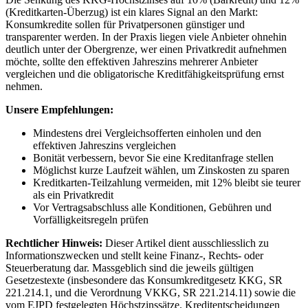
(Kreditkarten-Überzug) ist ein klares Signal an den Markt:
Konsumkredite sollen für Privatpersonen günstiger und
transparenter werden. In der Praxis liegen viele Anbieter ohnehin
deutlich unter der Obergrenze, wer einen Privatkredit aufnehmen
möchte, sollte den effektiven Jahreszins mehrerer Anbieter
vergleichen und die obligatorische Kreditfähigkeitsprüfung ernst
nehmen.
Unsere Empfehlungen:
Mindestens drei Vergleichsofferten einholen und den
effektiven Jahreszins vergleichen
Bonität verbessern, bevor Sie eine Kreditanfrage stellen
Möglichst kurze Laufzeit wählen, um Zinskosten zu sparen
Kreditkarten-Teilzahlung vermeiden, mit 12% bleibt sie teurer
als ein Privatkredit
Vor Vertragsabschluss alle Konditionen, Gebühren und
Vorfälligkeitsregeln prüfen
Rechtlicher Hinweis:
Dieser Artikel dient ausschliesslich zu
Informationszwecken und stellt keine Finanz-, Rechts- oder
Steuerberatung dar. Massgeblich sind die jeweils gültigen
Gesetzestexte (insbesondere das Konsumkreditgesetz KKG, SR
221.214.1, und die Verordnung VKKG, SR 221.214.11) sowie die
vom EJPD festgelegten Höchstzinssätze. Kreditentscheidungen