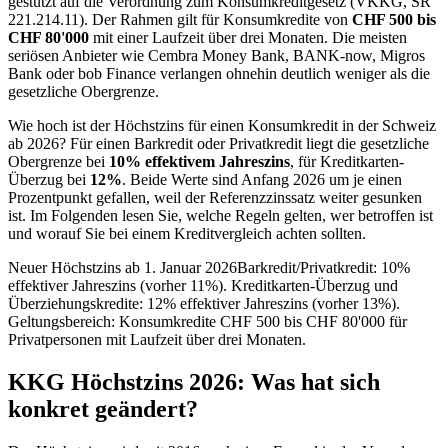
gestützt auf die Verordnung zum Konsumkreditgesetz (VKKG, SR
221.214.11). Der Rahmen gilt für Konsumkredite von
CHF 500 bis
CHF 80'000
mit einer Laufzeit über drei Monaten. Die meisten
seriösen Anbieter wie Cembra Money Bank, BANK-now, Migros
Bank oder bob Finance verlangen ohnehin deutlich weniger als die
gesetzliche Obergrenze.
Wie hoch ist der Höchstzins für einen Konsumkredit in der Schweiz
ab 2026? Für einen Barkredit oder Privatkredit liegt die gesetzliche
Obergrenze bei
10% effektivem Jahreszins
, für Kreditkarten-
Überzug bei
12%
. Beide Werte sind Anfang 2026 um je einen
Prozentpunkt gefallen, weil der Referenzzinssatz weiter gesunken
ist. Im Folgenden lesen Sie, welche Regeln gelten, wer betroffen ist
und worauf Sie bei einem Kreditvergleich achten sollten.
Neuer Höchstzins ab 1. Januar 2026
Barkredit/Privatkredit: 10%
effektiver Jahreszins (vorher 11%). Kreditkarten-Überzug und
Überziehungskredite: 12% effektiver Jahreszins (vorher 13%).
Geltungsbereich: Konsumkredite CHF 500 bis CHF 80'000 für
Privatpersonen mit Laufzeit über drei Monaten.
KKG Höchstzins 2026: Was hat sich
konkret geändert?