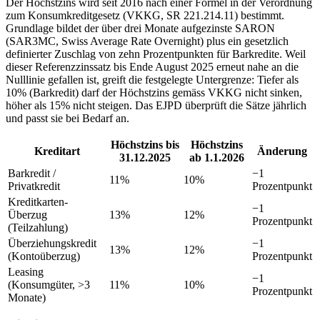
Der Höchstzins wird seit 2016 nach einer Formel in der Verordnung
zum Konsumkreditgesetz (VKKG, SR 221.214.11) bestimmt.
Grundlage bildet der über drei Monate aufgezinste SARON
(SAR3MC, Swiss Average Rate Overnight) plus ein gesetzlich
definierter Zuschlag von zehn Prozentpunkten für Barkredite. Weil
dieser Referenzzinssatz bis Ende August 2025 erneut nahe an die
Nulllinie gefallen ist, greift die festgelegte Untergrenze: Tiefer als
10% (Barkredit) darf der Höchstzins gemäss VKKG nicht sinken,
höher als 15% nicht steigen. Das EJPD überprüft die Sätze jährlich
und passt sie bei Bedarf an.
Höchstzins bis
Höchstzins
Kreditart
Änderung
31.12.2025
ab 1.1.2026
Barkredit /
−1
11%
10%
Privatkredit
Prozentpunkt
Kreditkarten-
−1
Überzug
13%
12%
Prozentpunkt
(Teilzahlung)
Überziehungskredit
−1
13%
12%
(Kontoüberzug)
Prozentpunkt
Leasing
−1
(Konsumgüter, >3
11%
10%
Prozentpunkt
Monate)