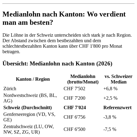
Medianlohn nach Kanton: Wo verdient
man am besten?
Die Löhne in der Schweiz unterscheiden sich stark je nach Region.
Der Abstand zwischen dem bestbezahlten und dem
schlechtestbezahlten Kanton kann über CHF 1'800 pro Monat
betragen.
Übersicht: Medianlohn nach Kanton (2026)
Medianlohn
vs. Schweizer
Kanton / Region
(brutto/Monat)
Median
Zürich
CHF 7'502
+6,8 %
Nordwestschweiz (BS, BL,
CHF 7'200
+2,5 %
AG)
Schweiz (Durchschnitt)
CHF 7'024
Referenzwert
Genferseeregion (VD, VS,
CHF 6'756
-3,8 %
GE)
Zentralschweiz (LU, OW,
CHF 6'500
-7,5 %
NW, SZ, ZG, UR)