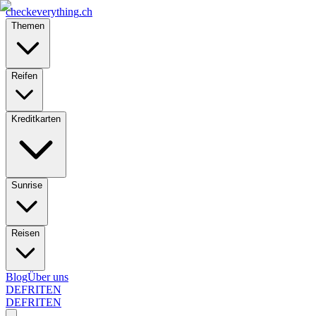
checkeverything
.ch
Themen
Reifen
Kreditkarten
Sunrise
Reisen
Blog
Über uns
DE
FR
IT
EN
DE
FR
IT
EN