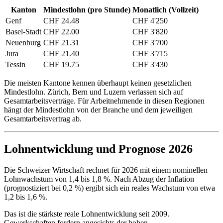
Kanton
Mindestlohn (pro Stunde)
Monatlich (Vollzeit)
Genf
CHF 24.48
CHF 4'250
Basel-Stadt
CHF 22.00
CHF 3'820
Neuenburg
CHF 21.31
CHF 3'700
Jura
CHF 21.40
CHF 3'715
Tessin
CHF 19.75
CHF 3'430
Die meisten Kantone kennen überhaupt keinen gesetzlichen
Mindestlohn. Zürich, Bern und Luzern verlassen sich auf
Gesamtarbeitsverträge. Für Arbeitnehmende in diesen Regionen
hängt der Mindestlohn von der Branche und dem jeweiligen
Gesamtarbeitsvertrag ab.
Lohnentwicklung und Prognose 2026
Die Schweizer Wirtschaft rechnet für 2026 mit einem nominellen
Lohnwachstum von 1,4 bis 1,8 %. Nach Abzug der Inflation
(prognostiziert bei 0,2 %) ergibt sich ein reales Wachstum von etwa
1,2 bis 1,6 %.
Das ist die stärkste reale Lohnentwicklung seit 2009.
Gewerkschaften fordern angesichts der hohen