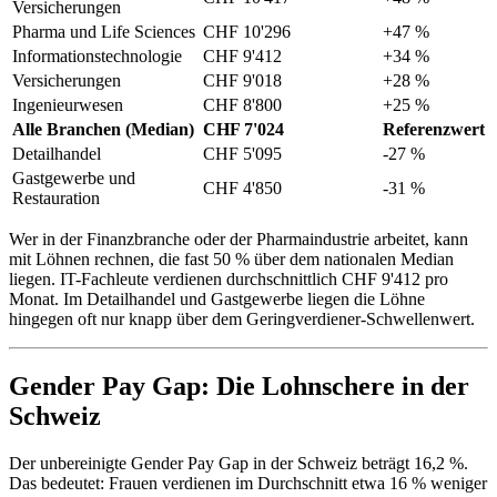
Versicherungen
Pharma und Life Sciences
CHF 10'296
+47 %
Informationstechnologie
CHF 9'412
+34 %
Versicherungen
CHF 9'018
+28 %
Ingenieurwesen
CHF 8'800
+25 %
Alle Branchen (Median)
CHF 7'024
Referenzwert
Detailhandel
CHF 5'095
-27 %
Gastgewerbe und
CHF 4'850
-31 %
Restauration
Wer in der Finanzbranche oder der Pharmaindustrie arbeitet, kann
mit Löhnen rechnen, die fast 50 % über dem nationalen Median
liegen. IT-Fachleute verdienen durchschnittlich CHF 9'412 pro
Monat. Im Detailhandel und Gastgewerbe liegen die Löhne
hingegen oft nur knapp über dem Geringverdiener-Schwellenwert.
Gender Pay Gap: Die Lohnschere in der
Schweiz
Der unbereinigte Gender Pay Gap in der Schweiz beträgt 16,2 %.
Das bedeutet: Frauen verdienen im Durchschnitt etwa 16 % weniger