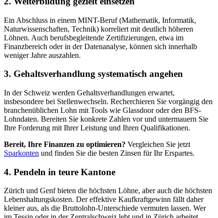
2. Weiterbildung gezielt einsetzen
Ein Abschluss in einem MINT-Beruf (Mathematik, Informatik,
Naturwissenschaften, Technik) korreliert mit deutlich höheren
Löhnen. Auch berufsbegleitende Zertifizierungen, etwa im
Finanzbereich oder in der Datenanalyse, können sich innerhalb
weniger Jahre auszahlen.
3. Gehaltsverhandlung systematisch angehen
In der Schweiz werden Gehaltsverhandlungen erwartet,
insbesondere bei Stellenwechseln. Recherchieren Sie vorgängig den
branchenüblichen Lohn mit Tools wie Glassdoor oder den BFS-
Lohndaten. Bereiten Sie konkrete Zahlen vor und untermauern Sie
Ihre Forderung mit Ihrer Leistung und Ihren Qualifikationen.
Bereit, Ihre Finanzen zu optimieren?
Vergleichen Sie jetzt
Sparkonten
und finden Sie die besten Zinsen für Ihr Erspartes.
4. Pendeln in teure Kantone
Zürich und Genf bieten die höchsten Löhne, aber auch die höchsten
Lebenshaltungskosten. Der effektive Kaufkraftgewinn fällt daher
kleiner aus, als die Bruttolohn-Unterschiede vermuten lassen. Wer
im Tessin oder in der Zentralschweiz lebt und in Zürich arbeitet,