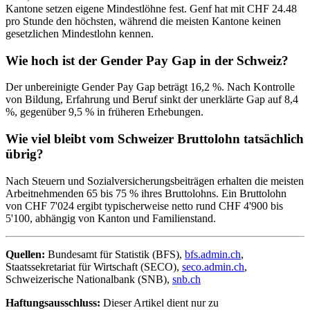
Kantone setzen eigene Mindestlöhne fest. Genf hat mit CHF 24.48
pro Stunde den höchsten, während die meisten Kantone keinen
gesetzlichen Mindestlohn kennen.
Wie hoch ist der Gender Pay Gap in der Schweiz?
Der unbereinigte Gender Pay Gap beträgt 16,2 %. Nach Kontrolle
von Bildung, Erfahrung und Beruf sinkt der unerklärte Gap auf 8,4
%, gegenüber 9,5 % in früheren Erhebungen.
Wie viel bleibt vom Schweizer Bruttolohn tatsächlich
übrig?
Nach Steuern und Sozialversicherungsbeiträgen erhalten die meisten
Arbeitnehmenden 65 bis 75 % ihres Bruttolohns. Ein Bruttolohn
von CHF 7'024 ergibt typischerweise netto rund CHF 4'900 bis
5'100, abhängig von Kanton und Familienstand.
Quellen:
Bundesamt für Statistik (BFS),
bfs.admin.ch
,
Staatssekretariat für Wirtschaft (SECO),
seco.admin.ch
,
Schweizerische Nationalbank (SNB),
snb.ch
Haftungsausschluss:
Dieser Artikel dient nur zu