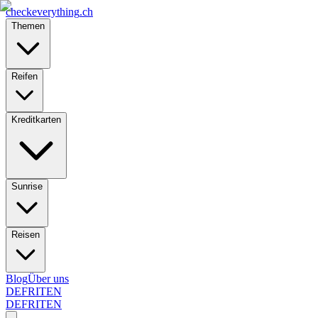
checkeverything
.ch
Themen
Reifen
Kreditkarten
Sunrise
Reisen
Blog
Über uns
DE
FR
IT
EN
DE
FR
IT
EN